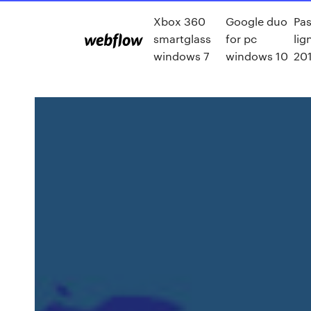
Xbox 360
Google duo
Pas
smartglass
for pc
lig
windows 7
windows 10
20