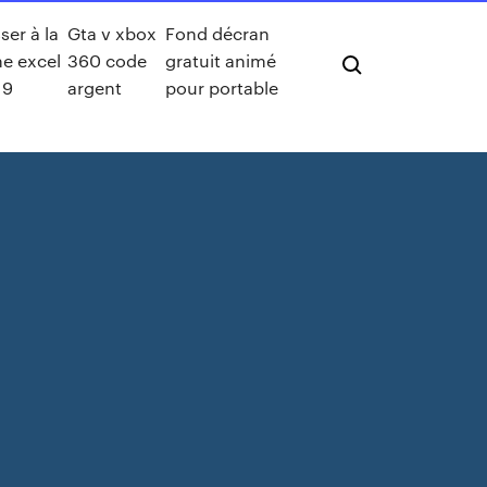
ser à la
Gta v xbox
Fond décran
ne excel
360 code
gratuit animé
19
argent
pour portable