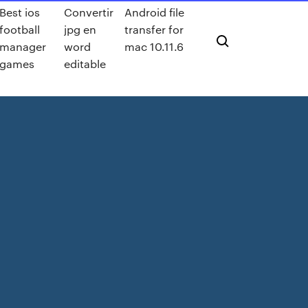
Best ios
Convertir
Android file
football
jpg en
transfer for
manager
word
mac 10.11.6
games
editable